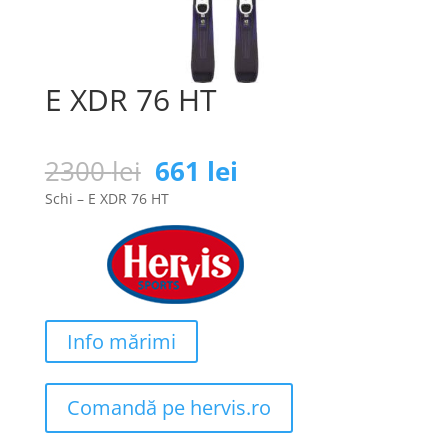
E XDR 76 HT
Prețul
Prețul
2300
lei
661
lei
inițial
curent
Schi – E XDR 76 HT
a
este:
fost:
661 lei.
2300 lei.
Info mărimi
Comandă pe hervis.ro