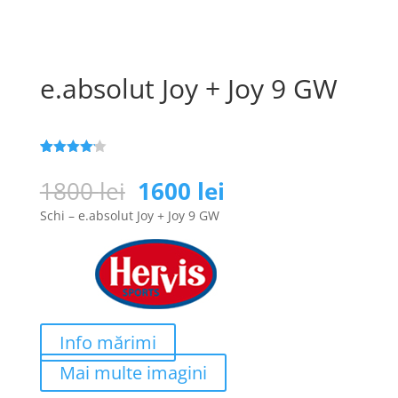
e.absolut Joy + Joy 9 GW
Evaluat la
25
4.1
din 5
Prețul
Prețul
1800
lei
1600
lei
pe baza a
inițial
curent
de
Schi – e.absolut Joy + Joy 9 GW
evaluări
a
este:
de la
clienți
fost:
1600 lei.
1800 lei.
Info mărimi
Mai multe imagini