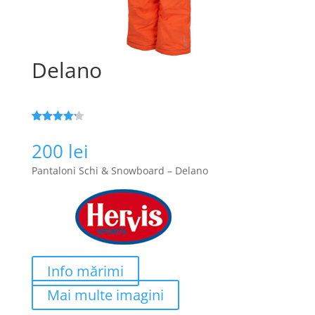
Delano
Evaluat la
108
4.2
din 5
200
lei
pe baza a
evaluări
Pantaloni Schi & Snowboard – Delano
de la
clienți
Info mărimi
Mai multe imagini