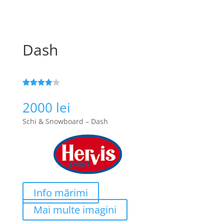
Dash
Evaluat la
108
4
din 5
2000
lei
pe baza a
evaluări
Schi & Snowboard – Dash
de la
clienți
Info mărimi
Mai multe imagini