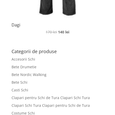
Dagi
Prețul
Prețul
170
lei
140
lei
inițial
curent
a
este:
fost:
140 lei.
Categorii de produse
170 lei.
Accesorii Schi
Bete Drumetie
Bete Nordic Walking
Bete Schi
Casti Schi
Clapari pentru Schi de Tura Clapari Schi Tura
Clapari Schi Tura Clapari pentru Schi de Tura
Costume Schi