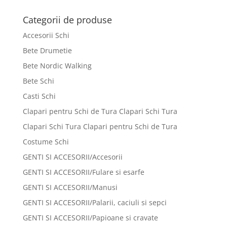
a
este:
fost:
270 lei.
Categorii de produse
410 lei.
Accesorii Schi
Bete Drumetie
Bete Nordic Walking
Bete Schi
Casti Schi
Clapari pentru Schi de Tura Clapari Schi Tura
Clapari Schi Tura Clapari pentru Schi de Tura
Costume Schi
GENTI SI ACCESORII/Accesorii
GENTI SI ACCESORII/Fulare si esarfe
GENTI SI ACCESORII/Manusi
GENTI SI ACCESORII/Palarii, caciuli si sepci
GENTI SI ACCESORII/Papioane si cravate