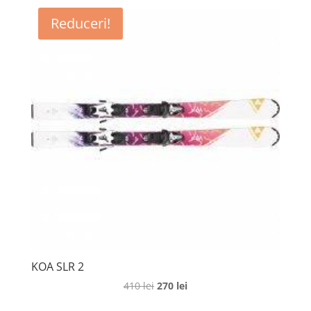
Reduceri!
KOA SLR 2
Prețul
Prețul
410
lei
270
lei
inițial
curent