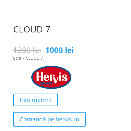
CLOUD 7
Prețul
Prețul
1200
lei
1000
lei
inițial
curent
Schi – CLOUD 7
a
este:
fost:
1000 lei.
1200 lei.
Info mărimi
Comandă pe hervis.ro