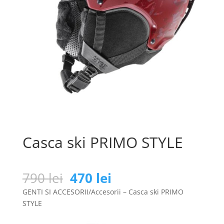
Casca ski PRIMO STYLE
Prețul
Prețul
790
lei
470
lei
inițial
curent
GENTI SI ACCESORII/Accesorii – Casca ski PRIMO
a
este:
STYLE
fost:
470 lei.
790 lei.