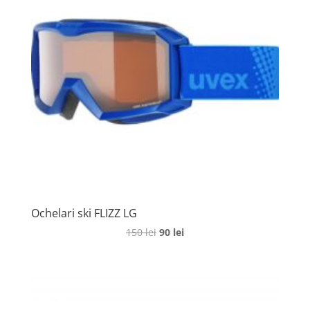
Ochelari ski FLIZZ LG
Prețul
Prețul
150
lei
90
lei
inițial
curent
a
este:
fost:
90 lei.
150 lei.