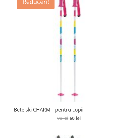
Reduceri!
143 lei.
Bete ski CHARM – pentru copii
Prețul
Prețul
98
lei
60
lei
inițial
curent
a
este: