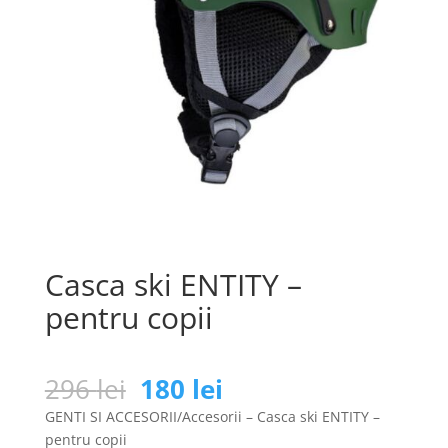
Casca ski ENTITY –
pentru copii
Prețul
Prețul
296
lei
180
lei
inițial
curent
GENTI SI ACCESORII/Accesorii – Casca ski ENTITY –
a
este:
pentru copii