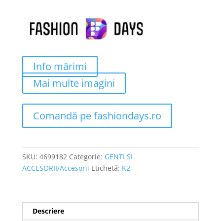
fost:
180 lei.
296 lei.
Info mărimi
Mai multe imagini
Comandă pe fashiondays.ro
SKU:
4699182
Categorie:
GENTI SI
ACCESORII/Accesorii
Etichetă:
K2
Descriere