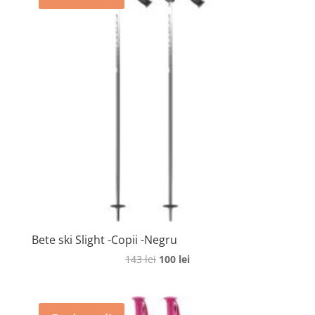
Bete ski Slight -Copii -Negru
Prețul
Prețul
143
lei
100
lei
inițial
curent
a
este:
fost:
100 lei.