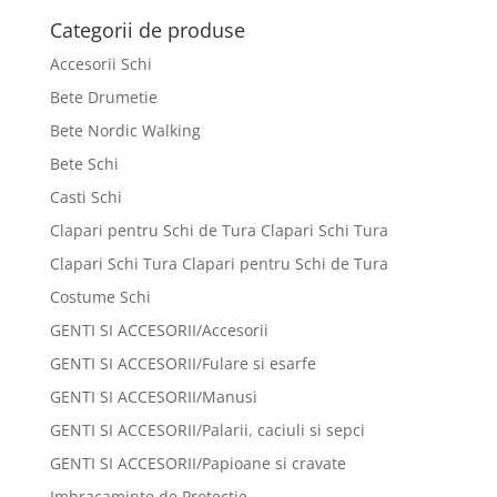
fost:
140 lei.
Categorii de produse
240 lei.
Accesorii Schi
Bete Drumetie
Bete Nordic Walking
Bete Schi
Casti Schi
Clapari pentru Schi de Tura Clapari Schi Tura
Clapari Schi Tura Clapari pentru Schi de Tura
Costume Schi
GENTI SI ACCESORII/Accesorii
GENTI SI ACCESORII/Fulare si esarfe
GENTI SI ACCESORII/Manusi
GENTI SI ACCESORII/Palarii, caciuli si sepci
GENTI SI ACCESORII/Papioane si cravate
Imbracaminte de Protectie