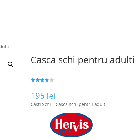
dulti
Casca schi pentru adulti
Evaluat
95
la
3.8
195
lei
din 5 pe
baza a
Casti Schi – Casca schi pentru adulti
de
evaluări
de la
clienți