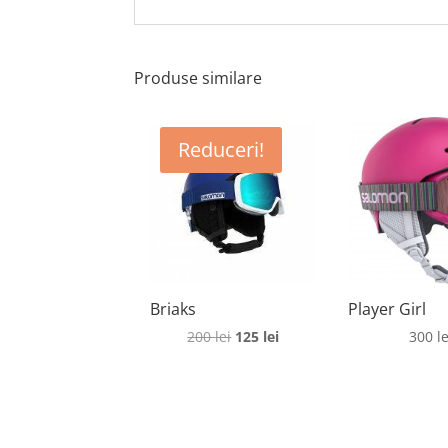
Produse similare
Reduceri!
Briaks
Player Girl
Prețul
Prețul
200
lei
125
lei
300
le
inițial
curent
a
este:
fost:
125 lei.
200 lei.