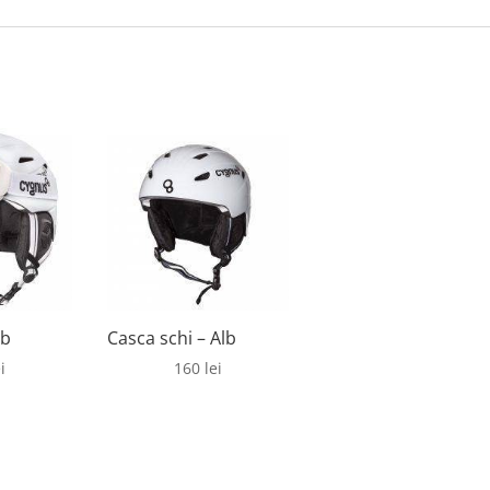
lb
Casca schi – Alb
i
160
lei