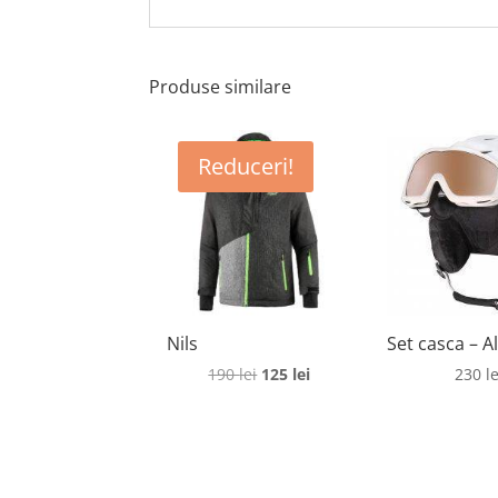
Produse similare
Reduceri!
Nils
Set casca – A
Prețul
Prețul
190
lei
125
lei
230
le
inițial
curent
a
este:
fost:
125 lei.
190 lei.