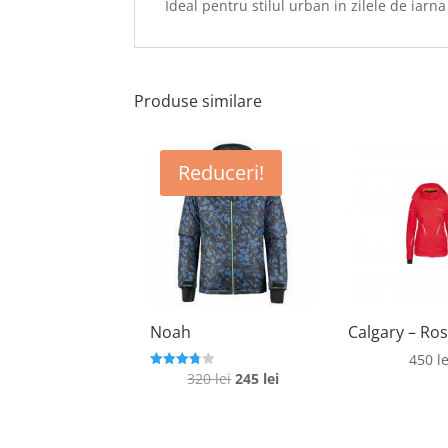
Ideal pentru stilul urban in zilele de iarna
Produse similare
Reduceri!
Noah
Calgary – Ro
450
le
Prețul
Prețul
320
lei
245
lei
Evaluat la
3.8
inițial
curent
din 5
a
este:
fost:
245 lei.