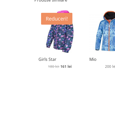
Produse similare
Reduceri!
Girls Star
Mio
Prețul
Prețul
180
lei
161
lei
200
le
inițial
curent
a
este:
fost:
161 lei.
180 lei.