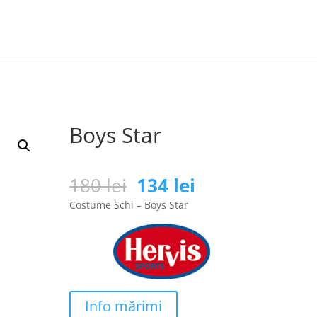
Boys Star
Prețul
Prețul
180
lei
134
lei
inițial
curent
Costume Schi – Boys Star
a
este:
fost:
134 lei.
180 lei.
Info mărimi