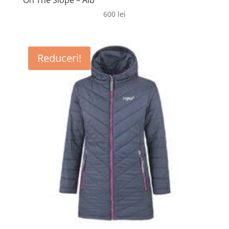
On The Slope – Alb
600
lei
Reduceri!