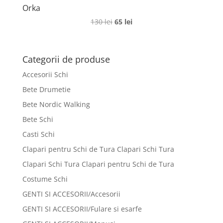
Orka
Prețul
Prețul
130
lei
65
lei
inițial
curent
a
este:
fost:
65 lei.
Categorii de produse
130 lei.
Accesorii Schi
Bete Drumetie
Bete Nordic Walking
Bete Schi
Casti Schi
Clapari pentru Schi de Tura Clapari Schi Tura
Clapari Schi Tura Clapari pentru Schi de Tura
Costume Schi
GENTI SI ACCESORII/Accesorii
GENTI SI ACCESORII/Fulare si esarfe