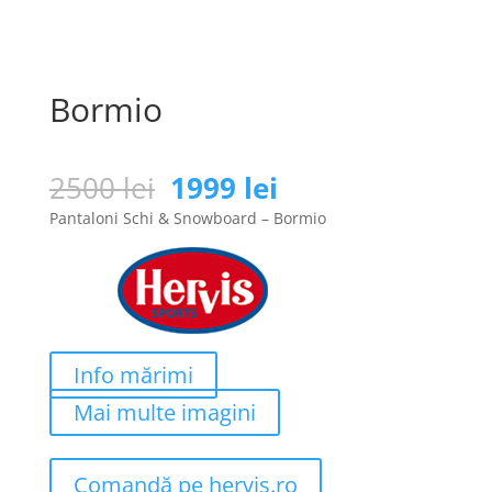
Bormio
Prețul
Prețul
2500
lei
1999
lei
inițial
curent
Pantaloni Schi & Snowboard – Bormio
a
este:
fost:
1999 lei.
2500 lei.
Info mărimi
Mai multe imagini
Comandă pe hervis.ro