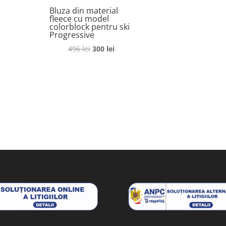
Bluza din material
fleece cu model
colorblock pentru ski
Progressive
Prețul
Prețul
496
lei
300
lei
inițial
curent
a
este:
fost:
300 lei.
496 lei.