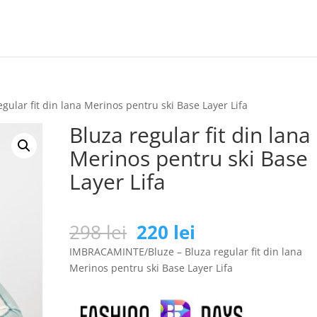
egular fit din lana Merinos pentru ski Base Layer Lifa
Bluza regular fit din lana
Merinos pentru ski Base
Layer Lifa
Prețul
Prețul
298
lei
220
lei
inițial
curent
IMBRACAMINTE/Bluze – Bluza regular fit din lana
a
este:
Merinos pentru ski Base Layer Lifa
fost:
220 lei.
298 lei.