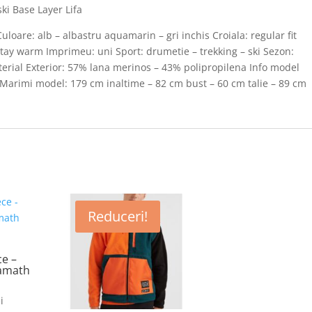
ski Base Layer Lifa
uloare: alb – albastru aquamarin – gri inchis Croiala: regular fit
stay warm Imprimeu: uni Sport: drumetie – trekking – ski Sezon:
erial Exterior: 57% lana merinos – 43% polipropilena Info model
arimi model: 179 cm inaltime – 82 cm bust – 60 cm talie – 89 cm
Reduceri!
ce –
lamath
i