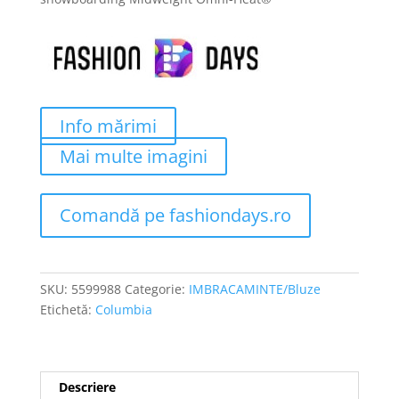
fost:
270 lei.
300 lei.
Info mărimi
Mai multe imagini
Comandă pe fashiondays.ro
SKU:
5599988
Categorie:
IMBRACAMINTE/Bluze
Etichetă:
Columbia
Descriere