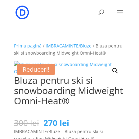
Prima pagină
/
IMBRACAMINTE/Bluze
/ Bluza pentru
ski si snowboarding Midweight Omni-Heat®
Reduceri!
Bluza pentru ski si
snowboarding Midweight
Omni-Heat®
Prețul
Prețul
300
lei
270
lei
inițial
curent
IMBRACAMINTE/Bluze – Bluza pentru ski si
a
este:
snowboarding Midweight Omni-Heat®