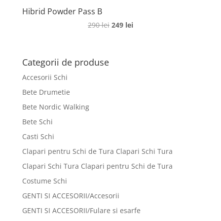
Hibrid Powder Pass B
Prețul
Prețul
290
lei
249
lei
inițial
curent
a
este:
fost:
249 lei.
Categorii de produse
290 lei.
Accesorii Schi
Bete Drumetie
Bete Nordic Walking
Bete Schi
Casti Schi
Clapari pentru Schi de Tura Clapari Schi Tura
Clapari Schi Tura Clapari pentru Schi de Tura
Costume Schi
GENTI SI ACCESORII/Accesorii
GENTI SI ACCESORII/Fulare si esarfe