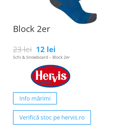
Block 2er
Prețul
Prețul
23
lei
12
lei
inițial
curent
Schi & Snowboard – Block 2er
a
este:
fost:
12 lei.
23 lei.
Info mărimi
Verifică stoc pe hervis.ro