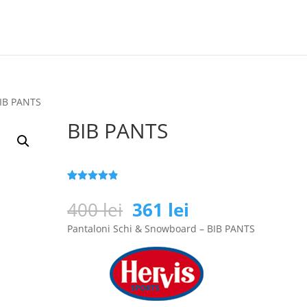
BIB PANTS
BIB PANTS
Evaluat la
25
4.8
din 5
Prețul
Prețul
400
lei
361
lei
pe baza a
inițial
curent
de evaluări
Pantaloni Schi & Snowboard – BIB PANTS
de la clienți
a
este:
fost:
361 lei.
400 lei.