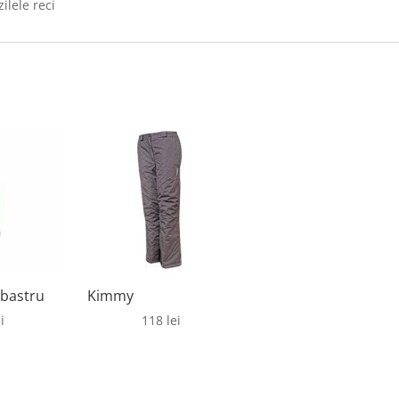
zilele reci
lbastru
Kimmy
i
118
lei