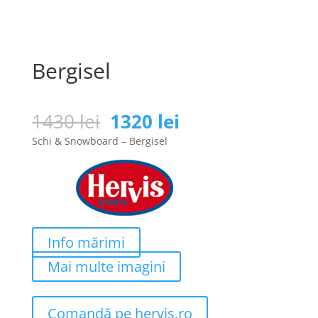
Bergisel
Prețul
Prețul
1430
lei
1320
lei
inițial
curent
Schi & Snowboard – Bergisel
a
este:
fost:
1320 lei.
1430 lei.
Info mărimi
Mai multe imagini
Comandă pe hervis.ro