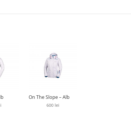
lb
On The Slope – Alb
i
600
lei