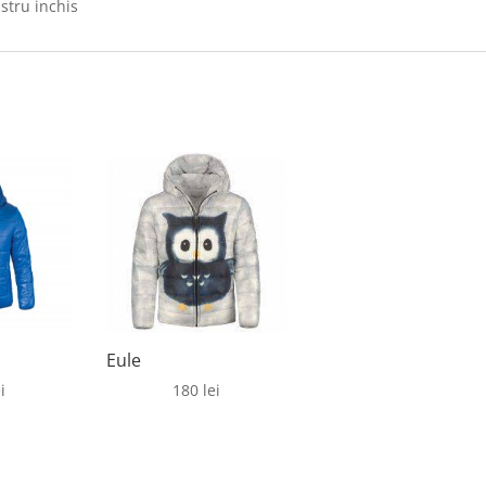
stru inchis
Eule
i
180
lei