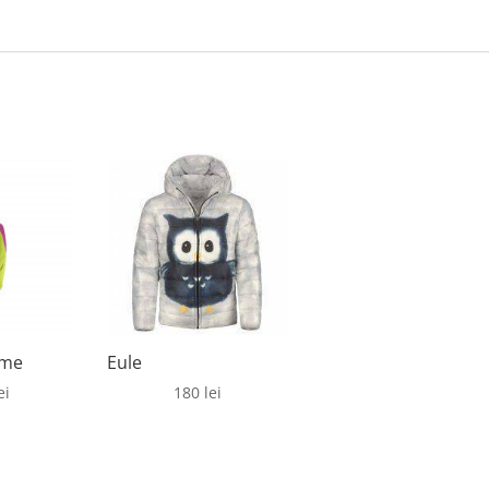
ime
Eule
ei
180
lei