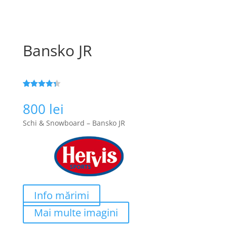
Bansko JR
Evaluat la
189
4.3
din 5
800
lei
pe baza a
de evaluări
Schi & Snowboard – Bansko JR
de la
clienți
Info mărimi
Mai multe imagini