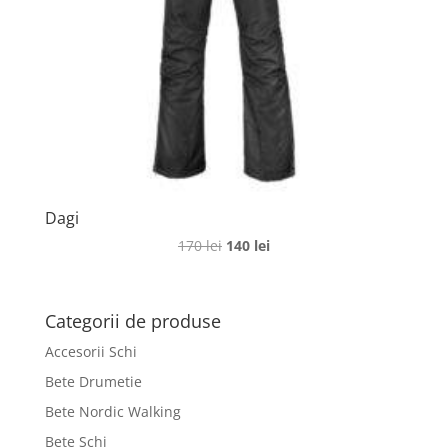
Dagi
Prețul
Prețul
170
lei
140
lei
inițial
curent
a
este:
fost:
140 lei.
Categorii de produse
170 lei.
Accesorii Schi
Bete Drumetie
Bete Nordic Walking
Bete Schi