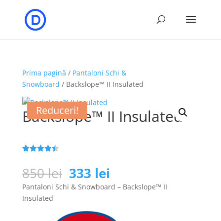
Prima pagină
/
Pantaloni Schi &
Snowboard
/ Backslope™ II Insulated
Reduceri!
Backslope™ II Insulated
Evaluat la
70
4.4
din 5
Prețul
Prețul
850
lei
333
lei
pe baza a
inițial
curent
de evaluări
Pantaloni Schi & Snowboard – Backslope™ II
de la
a
este:
clienți
Insulated
fost:
333 lei.
850 lei.