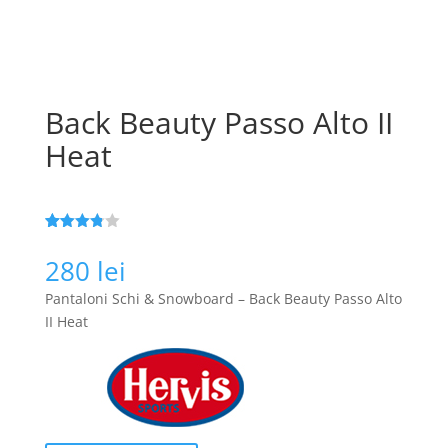
Back Beauty Passo Alto II
Heat
Evaluat
133
la
3.8
280
lei
din 5 pe
baza a
Pantaloni Schi & Snowboard – Back Beauty Passo Alto
de
evaluări
II Heat
de la
clienți