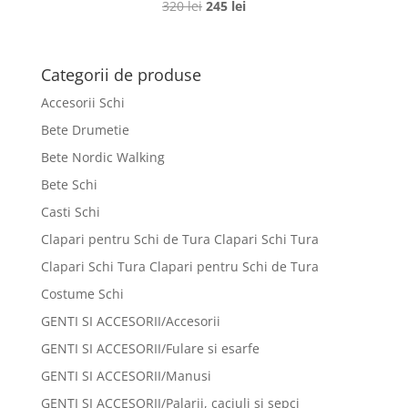
Prețul
Prețul
320
lei
245
lei
Evaluat la
3.8
inițial
curent
din 5
a
este:
fost:
245 lei.
Categorii de produse
320 lei.
Accesorii Schi
Bete Drumetie
Bete Nordic Walking
Bete Schi
Casti Schi
Clapari pentru Schi de Tura Clapari Schi Tura
Clapari Schi Tura Clapari pentru Schi de Tura
Costume Schi
GENTI SI ACCESORII/Accesorii
GENTI SI ACCESORII/Fulare si esarfe
GENTI SI ACCESORII/Manusi
GENTI SI ACCESORII/Palarii, caciuli si sepci