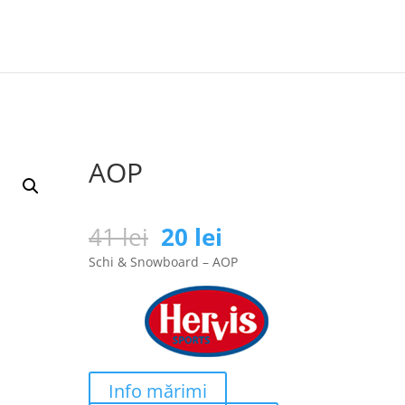
AOP
Prețul
Prețul
41
lei
20
lei
inițial
curent
Schi & Snowboard – AOP
a
este:
fost:
20 lei.
41 lei.
Info mărimi