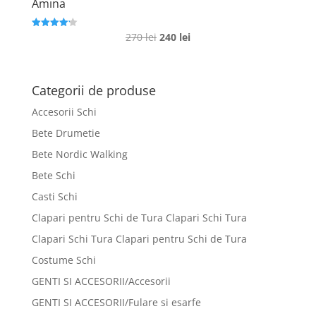
Amina
Prețul
Prețul
270
lei
240
lei
Evaluat la
4.2
inițial
curent
din 5
a
este:
fost:
240 lei.
Categorii de produse
270 lei.
Accesorii Schi
Bete Drumetie
Bete Nordic Walking
Bete Schi
Casti Schi
Clapari pentru Schi de Tura Clapari Schi Tura
Clapari Schi Tura Clapari pentru Schi de Tura
Costume Schi
GENTI SI ACCESORII/Accesorii
GENTI SI ACCESORII/Fulare si esarfe