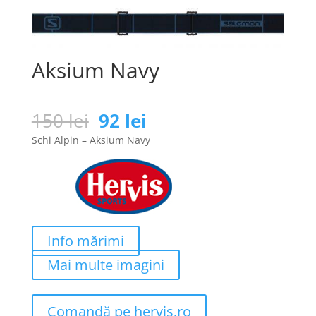
Aksium Navy
Prețul
Prețul
150
lei
92
lei
inițial
curent
Schi Alpin – Aksium Navy
a
este:
fost:
92 lei.
150 lei.
Info mărimi
Mai multe imagini
Comandă pe hervis.ro