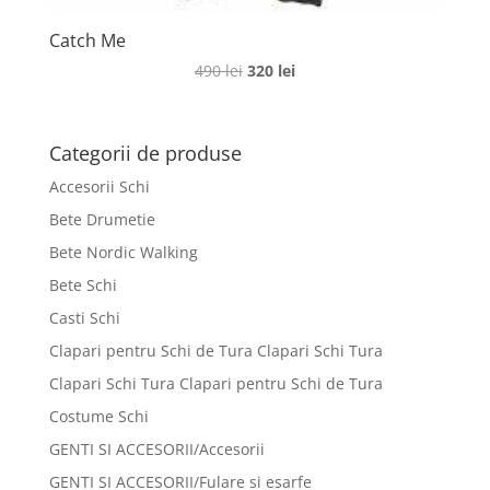
Catch Me
Prețul
Prețul
490
lei
320
lei
inițial
curent
a
este:
fost:
320 lei.
Categorii de produse
490 lei.
Accesorii Schi
Bete Drumetie
Bete Nordic Walking
Bete Schi
Casti Schi
Clapari pentru Schi de Tura Clapari Schi Tura
Clapari Schi Tura Clapari pentru Schi de Tura
Costume Schi
GENTI SI ACCESORII/Accesorii
GENTI SI ACCESORII/Fulare si esarfe