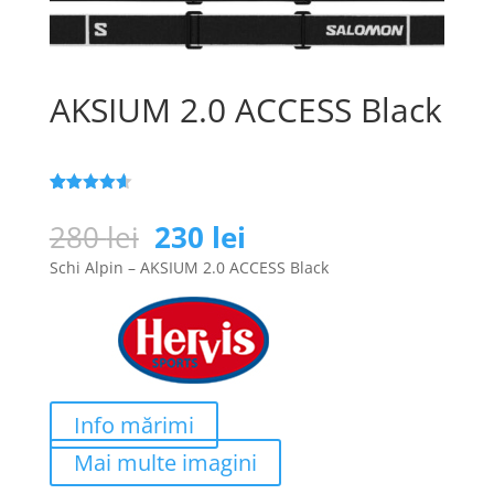
AKSIUM 2.0 ACCESS Black
Evaluat la
136
4.6
din 5
Prețul
Prețul
280
lei
230
lei
pe baza a
inițial
curent
de evaluări
Schi Alpin – AKSIUM 2.0 ACCESS Black
de la
a
este:
clienți
fost:
230 lei.
280 lei.
Info mărimi
Mai multe imagini