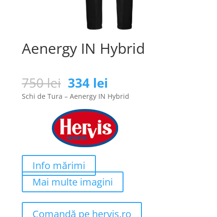
Aenergy IN Hybrid
Prețul
Prețul
750
lei
334
lei
inițial
curent
Schi de Tura – Aenergy IN Hybrid
a
este:
fost:
334 lei.
750 lei.
Info mărimi
Mai multe imagini
Comandă pe hervis.ro