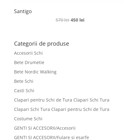
Santigo
Prețul
Prețul
570
lei
450
lei
inițial
curent
a
este:
fost:
450 lei.
Categorii de produse
570 lei.
Accesorii Schi
Bete Drumetie
Bete Nordic Walking
Bete Schi
Casti Schi
Clapari pentru Schi de Tura Clapari Schi Tura
Clapari Schi Tura Clapari pentru Schi de Tura
Costume Schi
GENTI SI ACCESORII/Accesorii
GENTI SI ACCESORII/Fulare si esarfe