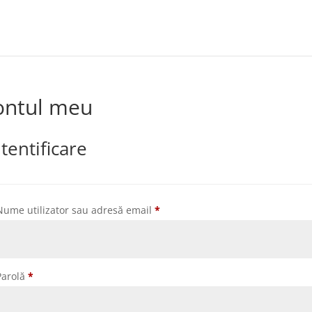
ontul meu
tentificare
Obligatoriu
Nume utilizator sau adresă email
*
Obligatoriu
Parolă
*